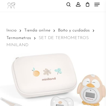
Menu
Skip
search
account
to
main
content
Inicio
Tienda online
Baño y cuidados
Termometros
SET DE TERMOMETROS
MINILAND