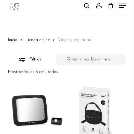
Menu
Skip
search
account
to
Close
main
Filters
content
Inicio
Tienda online
Viajar y seguridad
Filtros
Ordenado
Mostrando los 5 resultados
por
los
últimos